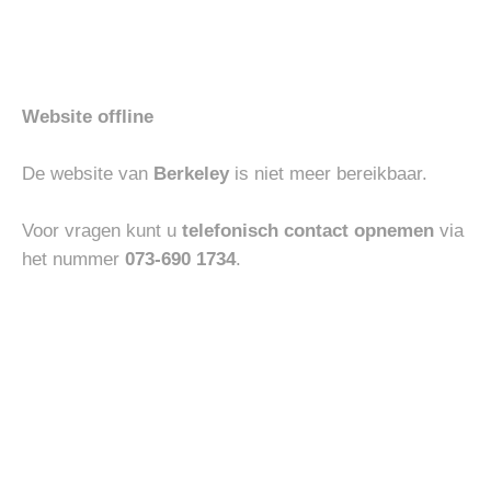
Merken
Accessoires
Contact
Sale
Website offline
FAQ
De website van
Berkeley
is niet meer bereikbaar.
Openingstijden
Voor vragen kunt u
telefonisch contact opnemen
via
het nummer
073-690 1734
.
MAANDAG
13:00 – 18:00
DINSDAG
10:00 – 18:00
WOENSDAG
10:00 – 18:00
DONDERDAG
10:00 – 18:00
VRIJDAG
10:00 – 18:00
ZATERDAG
10:00 – 17:00