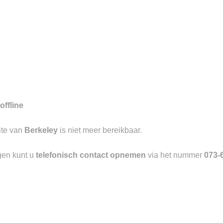
offline
ite van
Berkeley
is niet meer bereikbaar.
en
Openingstijden
gen kunt u
telefonisch contact opnemen
via het nummer
073-
MAANDAG
13:00 – 
DINSDAG
10:00 – 
WOENSDAG
10:00 – 
DONDERDAG
10:00 – 