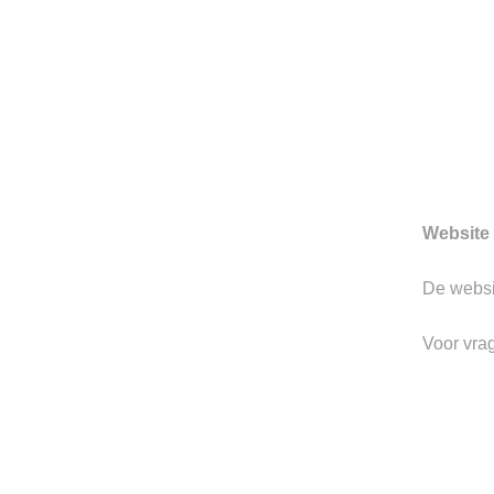
Berkeley
Hulp nodig? Let us know!
Website 
De webs
Pagina's
Product
Voor vra
Home
Tops
Over ons
Bottoms
Winkel
Footwear