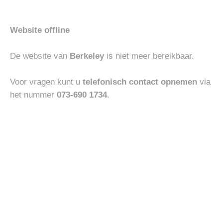
FAQ
Website offline
De website van
Berkeley
is niet meer bereikbaar.
Openingstijden
Voor vragen kunt u
telefonisch contact opnemen
via
MAANDAG
13:00 – 18:00
het nummer
073-690 1734
.
DINSDAG
10:00 – 18:00
WOENSDAG
10:00 – 18:00
DONDERDAG
10:00 – 18:00
VRIJDAG
10:00 – 18:00
ZATERDAG
10:00 – 17:00
ZONDAG
13:00 – 17:00