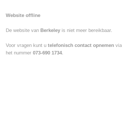
Website offline
HEREN
HEREN
PENNY LOAFER
ABARCA MOCASIN
De website van
Berkeley
is niet meer bereikbaar.
€
250.00
€
110.00
Voor vragen kunt u
telefonisch contact opnemen
via
het nummer
073-690 1734
.
Toevoegen
Toevoegen
aan
aan
verlanglijst
verlanglijst
HEREN
BOTTOMS
MEY CREW NECK SHIRT
MASONS MILAON JOGGER
€
45.00
€
210.00