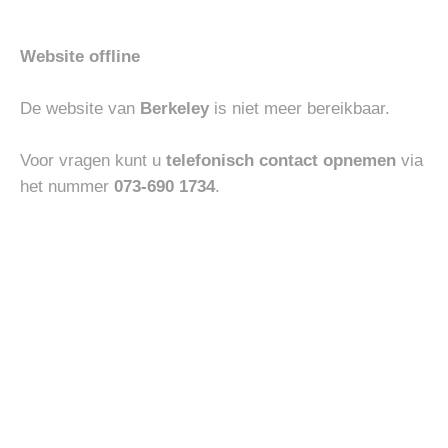
Website offline
BOTTOMS
HEREN
De website van
Berkeley
is niet meer bereikbaar.
MASONS MILAON STYLE
MEY V-NECK SHIRT
€
200.00
€
45.00
Voor vragen kunt u
telefonisch contact opnemen
via
het nummer
073-690 1734
.
Toevoegen
Toevoegen
aan
aan
verlanglijst
verlanglijst
COLBERTS
ACCESSOIRES
WINDSOR COLBERT MAGLIA
VENETA CINTURE
€
550.00
€
130.00