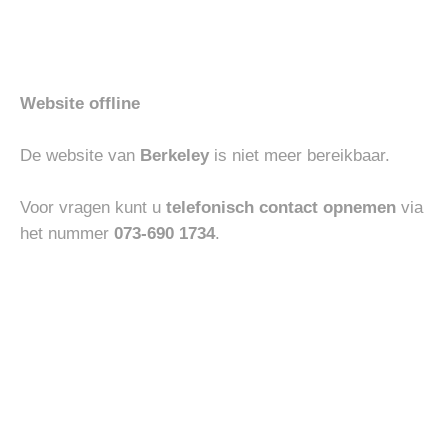
Toevoegen
Toevoegen
-30%
aan
aan
verlanglijst
verlanglijst
Website offline
De website van
Berkeley
is niet meer bereikbaar.
BOTTOMS
COLBERTS
JACOB COHEN BOBBY
WINDSOR COLBERT MAGLIA
Oorspronkelijke
Huidige
€
405.00
€
283.50
€
550.00
Voor vragen kunt u
telefonisch contact opnemen
via
prijs
prijs
was:
is:
het nummer
073-690 1734
.
€405.00.
€283.50.
Toevoegen
Toevoegen
aan
aan
verlanglijst
verlanglijst