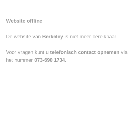
Website offline
BOTTOMS
BOTTOMS
JACOB COHEN SCOTT
JACOB COHEN BARD
De website van
Berkeley
is niet meer bereikbaar.
Oorspronkelijke
Huidige
€
455.00
€
318.50
prijs
prijs
was:
is:
Voor vragen kunt u
telefonisch contact opnemen
via
€455.00.
€318.50.
het nummer
073-690 1734
.
Toevoegen
Toevoegen
aan
aan
verlanglijst
verlanglijst
COLBERTS
HEREN
WINDSOR COLBERT
PENNY LOAFER
MANOLO
€
700.00
€
250.00