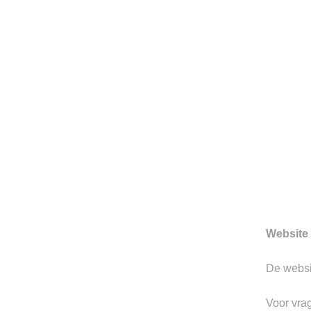
HERENMODE SINDS 199
Sinds 1997 is Berkeley gevesti
Hertogenbosch. We zijn toon
prachtige merken.
Gerelateerde producten
Website 
-30%
-30%
Toevoegen
De webs
aan
verlanglijst
Voor vra