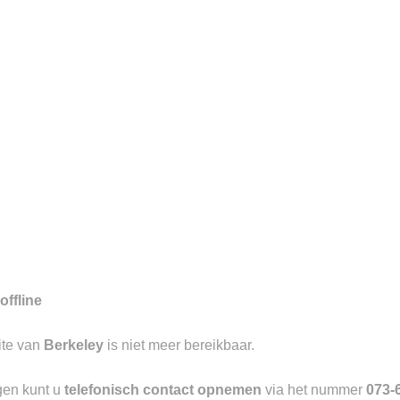
7
gd aan de Visstraat te ‘s-
aangevend in luxe causal wear met
offline
-30%
Toevoegen
ite van
Berkeley
is niet meer bereikbaar.
aan
verlanglijst
gen kunt u
telefonisch contact opnemen
via het nummer
073-