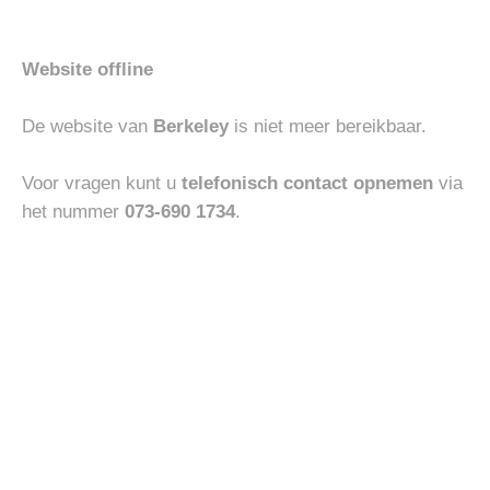
Website offline
HEREN
ACCESSOIRES
De website van
Berkeley
is niet meer bereikbaar.
UBR PARKA REGULATOR
VENETA CINTURE
€
800.00
€
130.00
Voor vragen kunt u
telefonisch contact opnemen
via
het nummer
073-690 1734
.
Toevoegen
Toevoegen
-30%
aan
aan
verlanglijst
verlanglijst
BOTTOMS
HEREN
JACOB COHEN JEANS
ABARCA MOCASIN
NICK