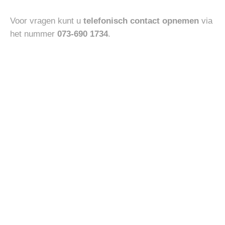
Voor vragen kunt u
telefonisch contact opnemen
via
het nummer
073-690 1734
.
Gerelateerde producten
Toevoegen
aan
verlanglijst
ACCESSOIRES
PEUTEREY VERAGUA
€
70.00