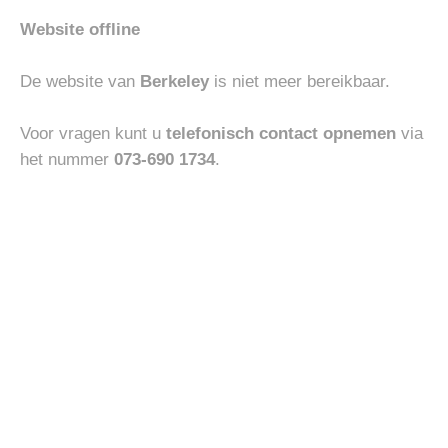
HEREN
ACCESSOIRES
Website offline
ABARCA MOCASIN
PEUTEREY BOTTLE AGAR
€
110.00
€
40.00
De website van
Berkeley
is niet meer bereikbaar.
Voor vragen kunt u
telefonisch contact opnemen
via
Toevoegen
Toevoegen
het nummer
073-690 1734
.
aan
aan
verlanglijst
verlanglijst
ACCESSOIRES
HEREN
ANDREA D’AMICO CROCO
ABARCA MOCASIN
BELT
€
450.00
€
110.00