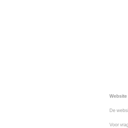
HERENMODE SINDS 199
Sinds 1997 is Berkeley gevesti
Hertogenbosch. We zijn toon
prachtige merken.
Gerelateerde producten
Website 
Toevoegen
De webs
aan
verlanglijst
Voor vra