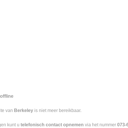
7
gd aan de Visstraat te ‘s-
aangevend in luxe causal wear met
offline
Toevoegen
ite van
Berkeley
is niet meer bereikbaar.
aan
verlanglijst
gen kunt u
telefonisch contact opnemen
via het nummer
073-