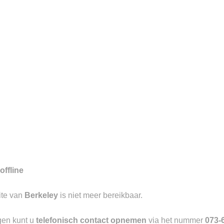
7
gd aan de Visstraat te ‘s-
aangevend in luxe causal wear met
offline
ite van
Berkeley
is niet meer bereikbaar.
Toevoegen
aan
verlanglijst
gen kunt u
telefonisch contact opnemen
via het nummer
073-