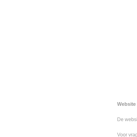
HERENMODE SINDS 199
Sinds 1997 is Berkeley gevesti
Hertogenbosch. We zijn toon
prachtige merken.
Gerelateerde producten
Website 
De webs
Toevoegen
aan
verlanglijst
Voor vra