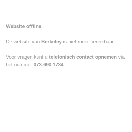
aan
aan
verlanglijst
verlanglijst
Website offline
De website van
Berkeley
is niet meer bereikbaar.
BOTTOMS
ACCESSOIRES
MASONS EISENHOWER
GENUINE CALF LEATHER
€
200.00
€
95.00
Voor vragen kunt u
telefonisch contact opnemen
via
het nummer
073-690 1734
.
Toevoegen
Toevoegen
aan
aan
verlanglijst
verlanglijst