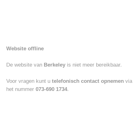
Gerelateerde producten
Toevoegen
Toevoegen
-30%
-30%
aan
aan
verlanglijst
verlanglijst
Website offline
De website van
Berkeley
is niet meer bereikbaar.
Voor vragen kunt u
telefonisch contact opnemen
via
het nummer
073-690 1734
.
BOTTOMS
BOTTOMS
JACOB COHEN NICK SLIM
JACOB COHEN NICK SLIM
Oorspronkelijke
Huidige
Oorspronkelijke
Huidige
€
495.00
€
346.50
€
375.00
€
262.50
prijs
prijs
prijs
prijs
was:
is:
was:
is:
€495.00.
€346.50.
€375.00.
€262.50.
Toevoegen
Toevoegen
aan
aan