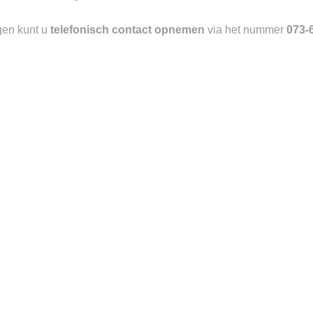
gen kunt u
telefonisch contact opnemen
via het nummer
073-
Toevoegen
aan
verlanglijst
BOTTOMS
ACCESSOIRES
SONS MILAON JOGGER
RALPH LAUREN CAP
€
220.00
€
60.00
Toevoegen