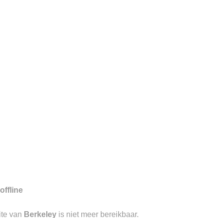
7
gd aan de Visstraat te ‘s-
aangevend in luxe causal wear met
offline
ite van
Berkeley
is niet meer bereikbaar.