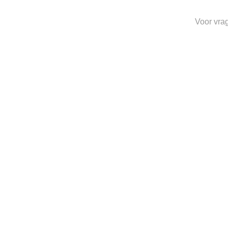
Voor vra
Toevoegen
aan
verlanglijst
HEREN
UBR PARKA REGULATOR
MA
€
800.00
Toevoegen