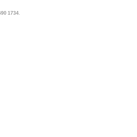
690 1734
.
Toevoegen
Toevoegen
aan
aan
verlanglijst
verlanglijst
HEREN
MEY CREW NECK SHIRT
€
45.00
Toevoegen
Toevoegen