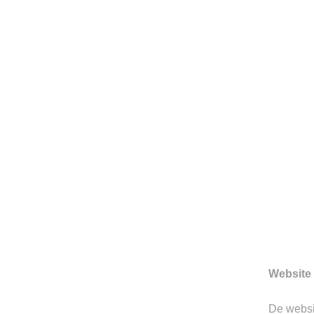
HERENMODE SINDS 199
Sinds 1997 is Berkeley gevesti
Hertogenbosch. We zijn toon
prachtige merken.
Website 
Gerelateerde producten
De webs