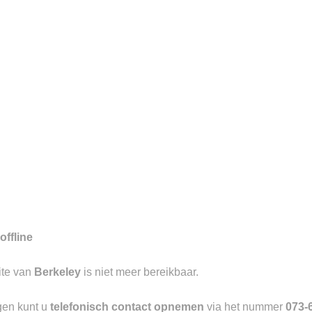
7
gd aan de Visstraat te ‘s-
aangevend in luxe causal wear met
offline
ite van
Berkeley
is niet meer bereikbaar.
Toevoegen
aan
verlanglijst
gen kunt u
telefonisch contact opnemen
via het nummer
073-