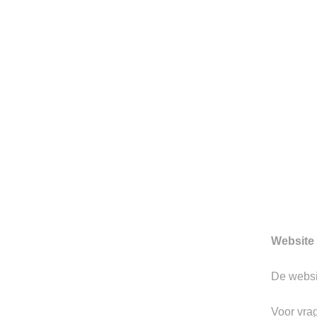
HERENMODE SINDS 199
Sinds 1997 is Berkeley gevesti
Hertogenbosch. We zijn toon
prachtige merken.
Gerelateerde producten
Website 
De webs
Toevoegen
aan
verlanglijst
Voor vra