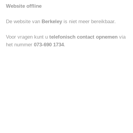
Website offline
ACCESSOIRES
HEREN
RALPH LAUREN CAP
XACUS ACTIVE SHIRTS
€
60.00
€
180.00
De website van
Berkeley
is niet meer bereikbaar.
Voor vragen kunt u
telefonisch contact opnemen
via
het nummer
073-690 1734
.
Toevoegen
Toevoegen
-30%
aan
aan
verlanglijst
verlanglijst
BOTTOMS
BOTTOMS
JACOB COHEN JEANS
MASONS MILAON STYLE
NICK
Oorspronkelijke
Huidige
€
370.00
€
259.00
€
200.00
prijs
prijs
was:
is:
€370.00.
€259.00.