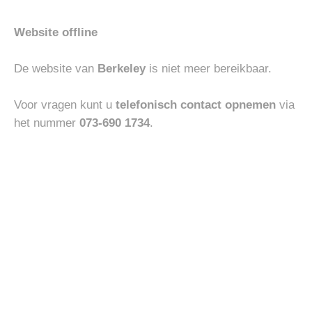
Website offline
HEREN
HEREN
MEY CREW NECK SHIRT
PENNY LOAFER
De website van
Berkeley
is niet meer bereikbaar.
€
45.00
€
250.00
Voor vragen kunt u
telefonisch contact opnemen
via
het nummer
073-690 1734
.
Toevoegen
Toevoegen
aan
aan
verlanglijst
verlanglijst
HEREN
HEREN
PENNY LOAFER
RIDICULOUS CHELSEA MID
€
250.00
€
250.00