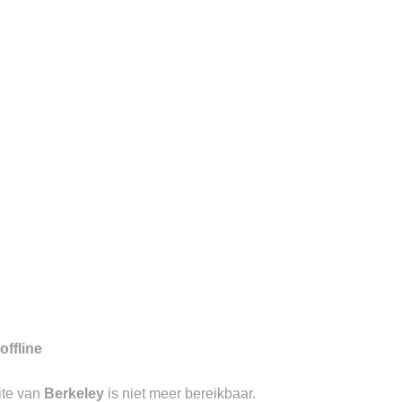
7
gd aan de Visstraat te ‘s-
aangevend in luxe causal wear met
offline
ite van
Berkeley
is niet meer bereikbaar.