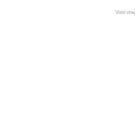
Toevoegen
Voor vra
aan
verlanglijst
ACCESSOIRES
RALPH LAUREN CAP
MA
€
60.00
Toevoegen
aan