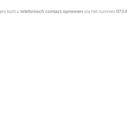
Toevoegen
gen kunt u
telefonisch contact opnemen
via het nummer
073-
aan
verlanglijst
BOTTOMS
ACCESSOIRES
SONS MILAON JOGGER
RALPH LAUREN CAP
€
220.00
€
60.00
Toevoegen
aan