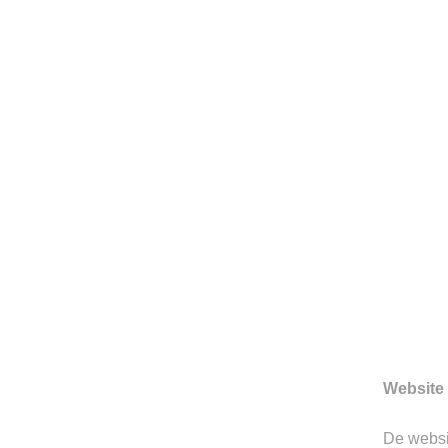
HERENMODE SINDS 199
Sinds 1997 is Berkeley gevesti
Hertogenbosch. We zijn toon
prachtige merken.
Website 
Gerelateerde producten
De webs