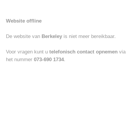
Website offline
BOTTOMS
HEREN
De website van
Berkeley
is niet meer bereikbaar.
MASONS MILAON JOGGER
ABARCA MOCASIN
€
210.00
€
110.00
Voor vragen kunt u
telefonisch contact opnemen
via
het nummer
073-690 1734
.
Toevoegen
Toevoegen
-30%
aan
aan
verlanglijst
verlanglijst
BOTTOMS
ACCESSOIRES
JACOB COHEN JEANS
VENETA CINTURE
NICK