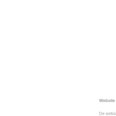
HERENMODE SINDS 199
Sinds 1997 is Berkeley gevesti
Hertogenbosch. We zijn toon
prachtige merken.
Website 
Gerelateerde producten
De webs