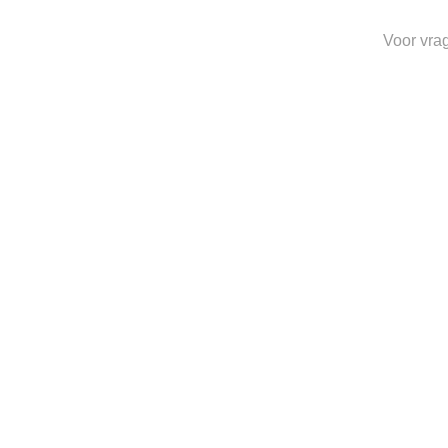
Toevoegen
Voor vra
aan
verlanglijst
HEREN
PENNY LOAFER
€
250.00
Toevoegen
aan