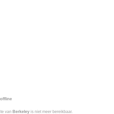
7
gd aan de Visstraat te ‘s-
aangevend in luxe causal wear met
offline
ite van
Berkeley
is niet meer bereikbaar.