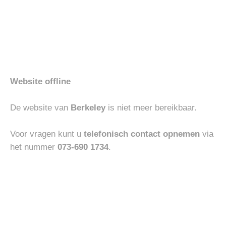
Gerelateerde producten
Toevoegen
Toevoegen
-30%
aan
aan
verlanglijst
verlanglijst
Website offline
De website van
Berkeley
is niet meer bereikbaar.
Voor vragen kunt u
telefonisch contact opnemen
via
BOTTOMS
HEREN
het nummer
073-690 1734
.
JACOB COHEN JEANS
UBR PARKA TITAN
NICK
Oorspronkelijke
Huidige
€
370.00
€
259.00
€
900.00
prijs
prijs
was:
is:
€370.00.
€259.00.
Toevoegen
Toevoegen
aan
aan