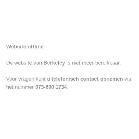
Gerelateerde producten
Toevoegen
Toevoegen
aan
aan
verlanglijst
verlanglijst
Website offline
De website van
Berkeley
is niet meer bereikbaar.
Voor vragen kunt u
telefonisch contact opnemen
via
ACCESSOIRES
ACCESSOIRES
ANDREA D’AMICO CROCO
RALPH LAUREN CAP
het nummer
073-690 1734
.
BELT
€
450.00
€
60.00
Toevoegen
Toevoegen
-30%
aan
aan
verlanglijst
verlanglijst