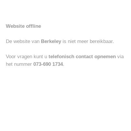
aan
aan
verlanglijst
verlanglijst
Website offline
De website van
Berkeley
is niet meer bereikbaar.
HEREN
ACCESSOIRES
MEY CREW NECK SHIRT
RALPH LAUREN CAP
€
45.00
€
60.00
Voor vragen kunt u
telefonisch contact opnemen
via
het nummer
073-690 1734
.
Toevoegen
Toevoegen
aan
aan
verlanglijst
verlanglijst