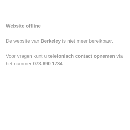
aan
aan
verlanglijst
verlanglijst
Website offline
De website van
Berkeley
is niet meer bereikbaar.
HEREN
ACCESSOIRES
MEY V-NECK SHIRT
VENETA CINTURE
€
45.00
€
130.00
Voor vragen kunt u
telefonisch contact opnemen
via
het nummer
073-690 1734
.
Toevoegen
Toevoegen
aan
aan
verlanglijst
verlanglijst