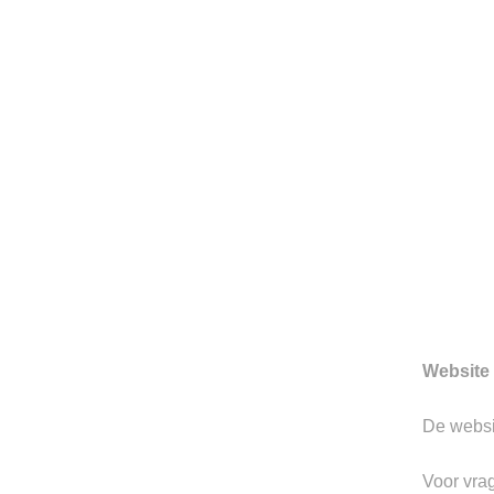
HERENMODE SINDS 199
Sinds 1997 is Berkeley gevesti
Hertogenbosch. We zijn toon
prachtige merken.
Gerelateerde producten
Website 
Toevoegen
De webs
aan
verlanglijst
Voor vra