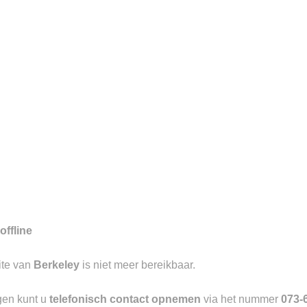
7
gd aan de Visstraat te ‘s-
aangevend in luxe causal wear met
offline
Toevoegen
ite van
Berkeley
is niet meer bereikbaar.
aan
verlanglijst
gen kunt u
telefonisch contact opnemen
via het nummer
073-