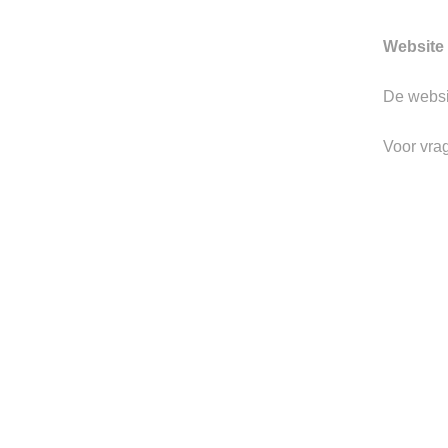
prachtige merken.
Website 
De webs
Voor vra
Gerelateerde producten
Toevoegen
aan
verlanglijst