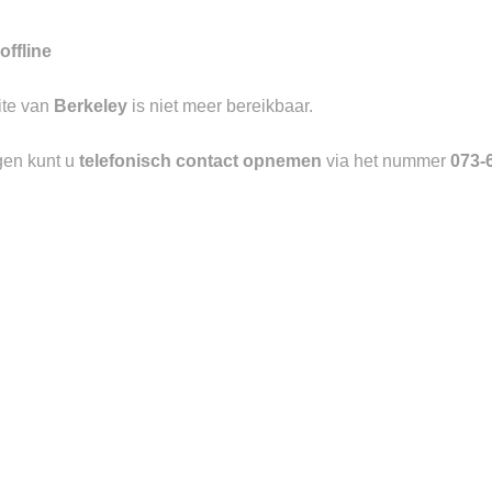
offline
ite van
Berkeley
is niet meer bereikbaar.
gen kunt u
telefonisch contact opnemen
via het nummer
073-
Toevoegen
aan
verlanglijst