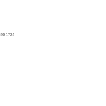
meer merken.
690 1734
.
Toevoegen
Toevoegen
aan
aan
verlanglijst
verlanglijst