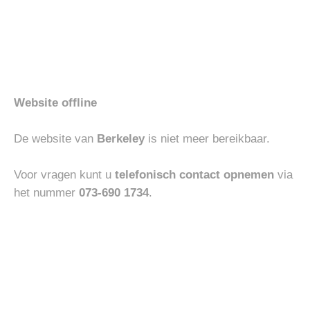
Gerelateerde producten
Toevoegen
Toevoegen
aan
aan
Website offline
verlanglijst
verlanglijst
De website van
Berkeley
is niet meer bereikbaar.
Voor vragen kunt u
telefonisch contact opnemen
via
het nummer
073-690 1734
.
HEREN
HEREN
PENNY LOAFER
RIDICULOUS CHELSEA MID
€
250.00
€
250.00
Toevoegen
Toevoegen
aan
aan