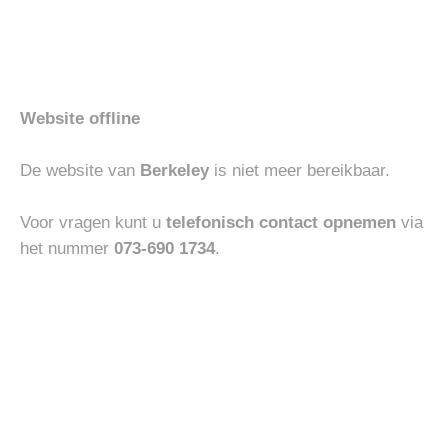
Toevoegen
Toevoegen
aan
aan
verlanglijst
verlanglijst
Website offline
De website van
Berkeley
is niet meer bereikbaar.
Voor vragen kunt u
telefonisch contact opnemen
via
HEREN
HEREN
UBR PARKA REGULATOR
UBR PARKA TITAN
het nummer
073-690 1734
.
€
800.00
€
900.00
Toevoegen
Toevoegen
aan
aan
verlanglijst
verlanglijst