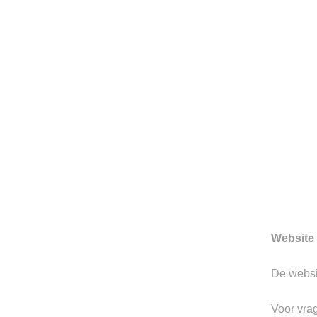
HERENMODE SINDS 199
Sinds 1997 is Berkeley gevesti
Hertogenbosch. We zijn toon
prachtige merken.
Gerelateerde producten
Website 
Toevoegen
De webs
aan
verlanglijst
Voor vra