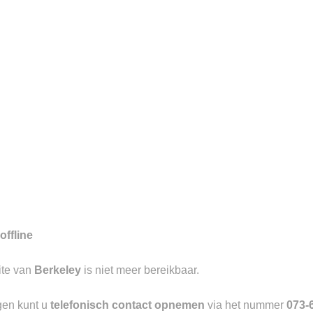
7
gd aan de Visstraat te ‘s-
aangevend in luxe causal wear met
offline
Toevoegen
ite van
Berkeley
is niet meer bereikbaar.
aan
verlanglijst
gen kunt u
telefonisch contact opnemen
via het nummer
073-