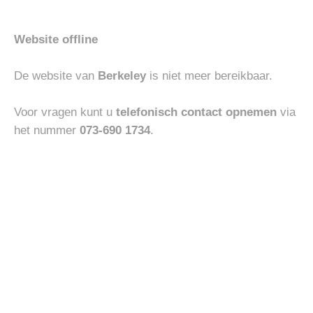
Website offline
ACCESSOIRES
ACCESSOIRES
De website van
Berkeley
is niet meer bereikbaar.
VENETA CINTURE
RALPH LAUREN CAP
€
130.00
€
60.00
Voor vragen kunt u
telefonisch contact opnemen
via
het nummer
073-690 1734
.
Toevoegen
Toevoegen
aan
aan
verlanglijst
verlanglijst
HEREN
HEREN
UBR PARKA REGULATOR
ABARCA MOCASIN
€
800.00
€
110.00