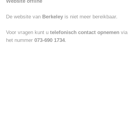
Website offline
MEY V-NECK SHIRT
VENETA CINTURE
€
45.00
€
130.00
De website van
Berkeley
is niet meer bereikbaar.
Voor vragen kunt u
telefonisch contact opnemen
via
Toevoegen
Toevoegen
-30%
het nummer
073-690 1734
.
aan
aan
verlanglijst
verlanglijst
BOTTOMS
BOTTOMS
JACOB COHEN JEANS
MASONS EISENHOWER
NICK
Oorspronkelijke
Huidige
€
200.00
€
370.00
€
259.00
prijs
prijs
was:
is:
€370.00.
€259.00.
Toevoegen
Toevoegen
aan
aan