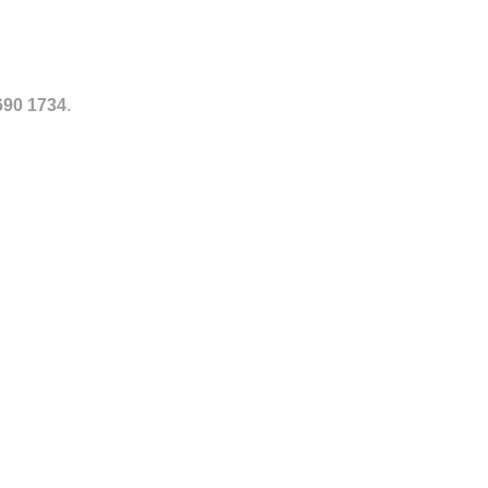
690 1734
.
Toevoegen
Toevoegen
aan
aan
verlanglijst
verlanglijst
ACCESSOIRES
RALPH LAUREN CAP
€
60.00