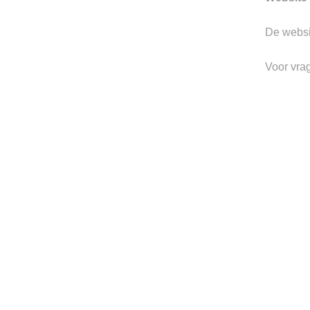
De webs
Gerelateerde producten
Voor vra
-30%
Toevoegen
aan
verlanglijst
ACCESSOIRES
VENETA CINTURE
JA
€
130.00