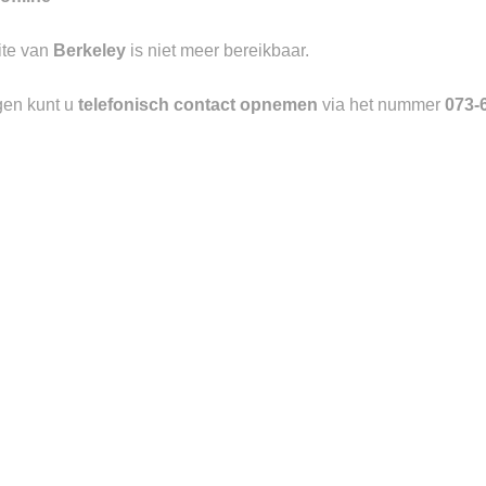
ite van
Berkeley
is niet meer bereikbaar.
gen kunt u
telefonisch contact opnemen
via het nummer
073-
Toevoegen
aan
verlanglijst
BOTTOMS
HEREN
COB COHEN JEANS BARD
MEY V-NECK SHIRT
Oorspronkelijke
Huidige
€
380.00
€
266.00
€
45.00