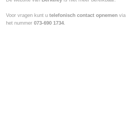
Toevoegen
Toevoegen
aan
aan
verlanglijst
verlanglijst
Voor vragen kunt u
telefonisch contact opnemen
via
het nummer
073-690 1734
.
HEREN
HEREN
MEY V-NECK SHIRT
PENNY LOAFER
€
45.00
€
250.00
Toevoegen
Toevoegen
aan
aan
verlanglijst
verlanglijst