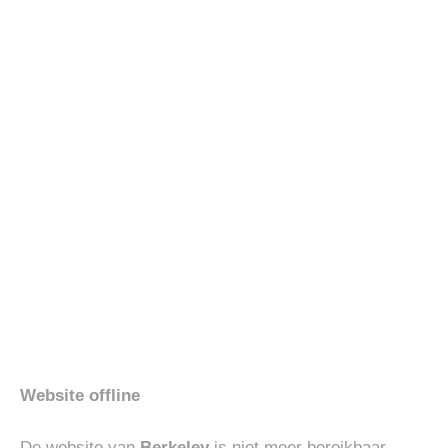
Gerelateerde producten
Toevoegen
Toevoegen
aan
aan
verlanglijst
verlanglijst
HEREN
HEREN
UBR PARKA REGULATOR
RIDICULOUS CHELSEA MID
€
800.00
€
250.00
Website offline
De website van
Berkeley
is niet meer bereikbaar.