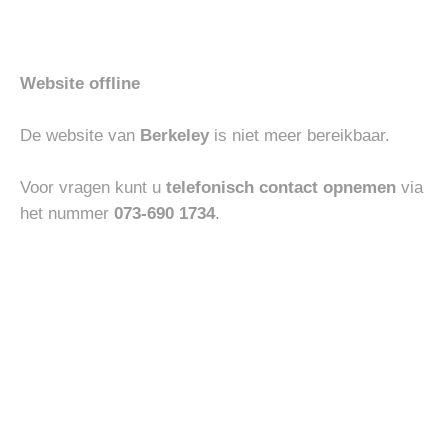
Website offline
COLBERTS
HEREN
WINDSOR COLBERT MAGLIA
ABARCA MOCASIN
De website van
Berkeley
is niet meer bereikbaar.
€
550.00
€
110.00
Voor vragen kunt u
telefonisch contact opnemen
via
het nummer
073-690 1734
.
Toevoegen
Toevoegen
-30%
aan
aan
verlanglijst
verlanglijst
BOTTOMS
BOTTOMS
JACOB COHEN JEANS
MASONS MILAON STYLE
BARD